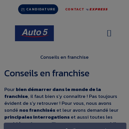
Aller
CONTACT
EXPRESS
au
CANDIDATURE
contenu
Conseils en franchise
Conseils en franchise
Pour
bien démarrer dans le monde de la
franchise
, il faut bien s’y connaître ! Pas toujours
évident de s’y retrouver ! Pour vous, nous avons
sondé
nos franchisés
et leur avons demandé leur
principales interrogations
et aussi toutes les
problématiques qu’ils rencontrent au quotidien
.