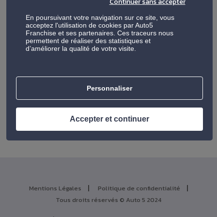
Continuer sans accepter
On en a fait ici
de vrais articles d’investigation
!
Alors que vous soyez
intéressés par la franchise
En poursuivant votre navigation sur ce site, vous
ou
déjà franchisé
, cette rubrique est la vôtre !
acceptez l'utilisation de cookies par Auto5
Franchise et ses partenaires. Ces traceurs nous
N’hésitez pas à en user et à en abuser ! Revenez-
permettent de réaliser des statistiques et
nous voir souvent :
une actualité est publiée
d’améliorer la qualité de votre visite.
chaque semaine
!
Personnaliser
Accepter et continuer
Mentions Légales
Politique de confidentialité
Tous droits réservés © Auto 5 2024