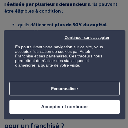
réalisée par plusieurs demandeurs
, ils peuvent
être éligibles à condition :
qu’ils détiennent
plus de 50% du capital
ensemble
,
Continuer sans accepter
qu
‘un ou plusieurs d’entre eux soient
dirigeants
En poursuivant votre navigation sur ce site, vous
et que chaque demandeur ait une part de capital
acceptez l'utilisation de cookies par Auto5
Franchise et ses partenaires. Ces traceurs nous
égale
au moins à 1/10ème de la part du
permettent de réaliser des statistiques et
principal actionnaire
d’améliorer la qualité de votre visite.
Comment demander l’ACCRE
Personnaliser
quand on est franchisé ?
Accepter et continuer
Où déposer une demande d’ACCRE
pour un franchisé ?