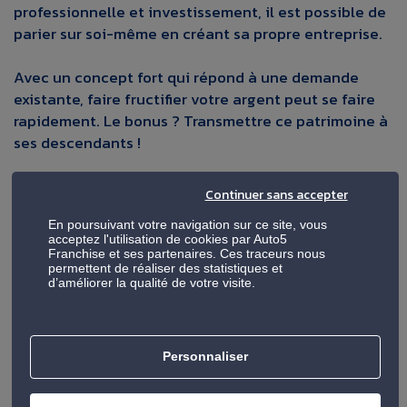
professionnelle et investissement, il est possible de
parier sur soi-même en créant sa propre entreprise.
Avec un concept fort qui répond à une demande
existante, faire fructifier votre argent peut se faire
rapidement. Le bonus ? Transmettre ce patrimoine à
ses descendants !
Continuer sans accepter
En poursuivant votre navigation sur ce site, vous
acceptez l'utilisation de cookies par Auto5
Franchise et ses partenaires. Ces traceurs nous
permettent de réaliser des statistiques et
d’améliorer la qualité de votre visite.
Personnaliser