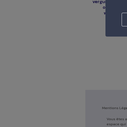
vergunningen, i
organisati
werkzaam
Mentions Léga
Vous êtes a
espace qui 