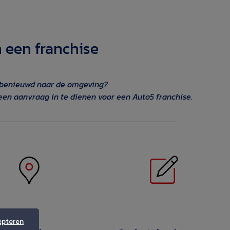
n een franchise
 benieuwd naar de omgeving?
 een aanvraag in te dienen voor een Auto5 franchise.
 3 – SELECTIE EN
STAP 5 – ONDERTEKENING
LIDATIE VAN DE
VAN HET
LOCATIE :
FRANCHISECONTRACT :
epteren