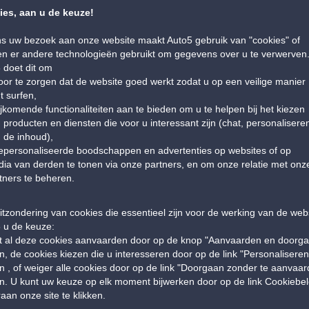
van de kandidatuur
gedetailleerde
es, aan u de keuze!
Zoeken 
n het Auto5
Eerste evaluatiegesprek,
haal
 model
.
ontmoeting met het Auto5
ns uw bezoek aan onze website maakt Auto5 gebruik van "cookies" of
uiteind
management voor een
n er andere technologieën gebruikt om gegevens over u te verwerven
wederzijds begrip van de
 doet dit om
verwachtingen.
oor te zorgen dat de website goed werkt zodat u op een veilige manier
t surfen,
ijkomende functionaliteiten aan te bieden om u te helpen bij het kiezen
 producten en diensten die voor u interessant zijn (chat, personalisere
 de inhoud),
epersonaliseerde boodschappen en advertenties op websites of op
ia van derden te tonen via onze partners, en om onze relatie met onz
tners te beheren.
TWIKKELING
STAP 6 – INITIËLE
STAP
RANCHISE
OPLEIDING :
ROJECT :
Initiële Opleiding
itzondering van cookies die essentieel zijn voor de werking van de webs
Opzet
g van het
 u de keuze:
Uitgebreid trainingsprogramma
volgens
Creatie
t al deze cookies aanvaarden door op de knop "Aanvaarden en doorga
van 3 tot 4 maanden om
en offi
ct
en, de cookies kiezen die u interesseren door op de link "Personaliseren
essentiële vaardigheden en
en , of weiger alle cookies door op de link "Doorgaan zonder te aanvaar
businessplan
,
kennis op te doen.
en. U kunt uw keuze op elk moment bijwerken door op de link Cookiebel
ktonderzoek
,
aan onze site te klikken.
de benodigde