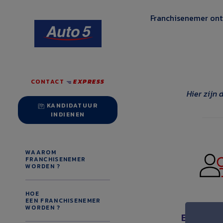
Ga
naar
Franchisenemer ont
de
inhoud
CONTACT
EXPRESS
Hier zijn 
KANDIDATUUR
INDIENEN
WAAROM
FRANCHISENEMER
WORDEN ?
HOE
STAP 1 –
EEN FRANCHISENEMER
CONT
WORDEN ?
Eerste C