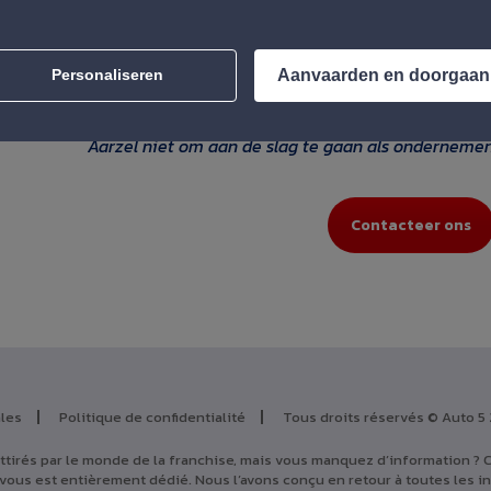
nrichting en
e van de
heden.
Aanvaarden en doorgaan
Personaliseren
Aarzel niet om aan de slag te gaan als ondernemer!
Contacteer ons
les
Politique de confidentialité
Tous droits réservés © Auto 5
ttirés par le monde de la franchise, mais vous manquez d’information ? C
vous est entièrement dédié. Nous l’avons conçu en retour à toutes les i