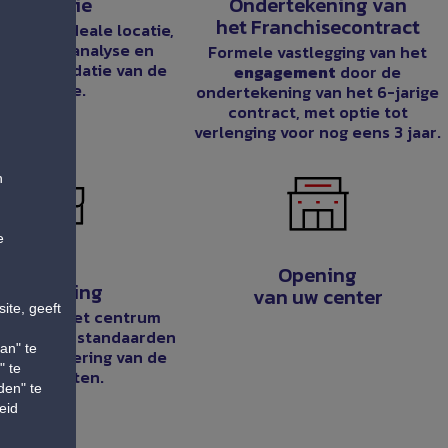
Locatie
Ondertekening van
het Franchisecontract
naar de ideale locatie,
baarheidsanalyse en
Formele vastlegging van het
elijke validatie van de
engagement
door de
.
locatie.
ondertekening van het 6-jarige
contract, met optie tot
verlenging voor nog eens 3 jaar.
n
e
 7 – INRICHTING
Opening
Inrichting
van uw center
ite, geeft
ten van het centrum
 de Auto5 standaarden
an" te
ciële lancering van de
" te
activiteiten.
den" te
eid