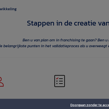
wikkeling
Stappen in de creatie va
Ben u van plan om in franchising te gaan?
Ben u
de belangrijkste punten in het validatieproces als u overweegt
 EERSTE
STAP 2 – VALIDATIE VAN
STAP
ACT
DE KANDIDATUUR :
VA
Doorgaan zonder te acc
ontact
Validatie