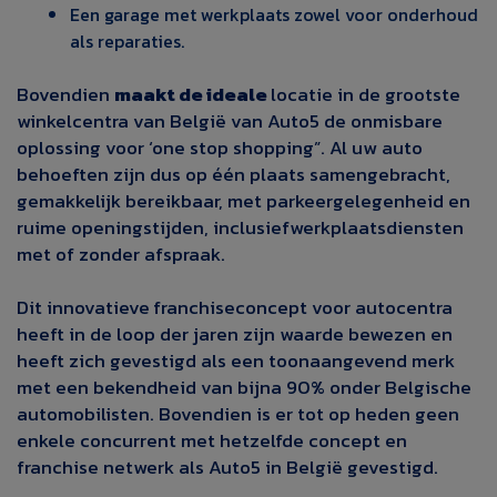
Een garage met werkplaats zowel voor onderhoud
als reparaties.
Bovendien
maakt de ideale
locatie
in de grootste
winkelcentra
van België van Auto5 de onmisbare
oplossing voor ‘one stop
shopping”. Al uw auto
behoeften zijn dus op één
plaats samengebracht,
gemakkelijk bereikbaar, met parkeergelegenheid en
ruime openingstijden, inclusief
werkplaatsdiensten
met of zonder afspraak.
Dit
innovatieve
franchiseconcept
voor autocentra
heeft in de loop der jaren zijn
waarde bewezen en
heeft zich gevestigd als een
toonaangevend merk
met
een
bekendheid
van bijna 90% onder
Belgische
automobilisten. Bovendien is er tot op heden geen
enkele concurrent met hetzelfde concept
en
franchise netwerk
als Auto5 in België gevestigd.