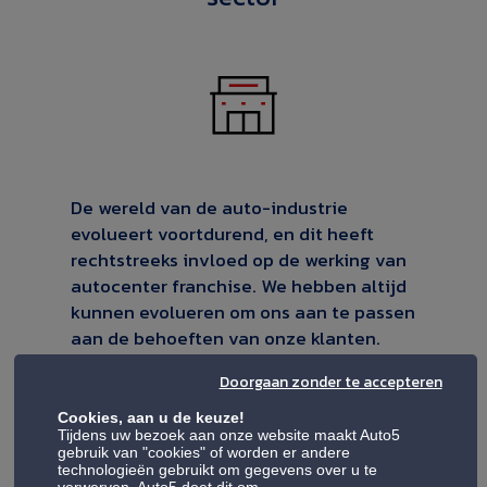
De wereld van de auto-industrie
evolueert voortdurend, en dit heeft
rechtstreeks invloed op de werking van
autocenter franchise. We hebben altijd
kunnen evolueren om ons aan te passen
aan de behoeften van onze klanten.
Vandaag, meer dan ooit, zijn we ons er
Doorgaan zonder te accepteren
nog meer van bewust dat onze sector
volop in verandering is en dat we de
Cookies, aan u de keuze!
Tijdens uw bezoek aan onze website maakt Auto5
plicht hebben om de automobilist bij
gebruik van "cookies" of worden er andere
deze overgang te begeleiden.
Dankzij
technologieën gebruikt om gegevens over u te