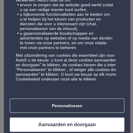
verwerven. Auto5 doet dit om
steeds meer aangepaste uitrustings- en
ervoor te zorgen dat de website goed werkt zodat
onderhoudsdiensten willen we nieuwe
u op een veilige manier kunt surfen,
u bijkomende functionaliteiten aan te bieden om
auto-technologieën toegankelijker
u te helpen bij het kiezen van producten en
maken en concreet bijdragen aan het
diensten die voor u interessant zijn (chat,
personaliseren van de inhoud),
verlengen van de levensduur van
u gepersonaliseerde boodschappen en
voertuigen. Op die manier willen we ze
advertenties op websites of op media van derden
te tonen via onze partners, en om onze relatie
veiliger en zuiniger maken, en meer
met onze partners te beheren.
respectvol naar mensen en het milieu
Met uitzondering van cookies die essentieel zijn voor de werki
toe.
We zijn ervan overtuigd dat
Auto5 u de keuze:
u kunt al deze cookies aanvaarden door o
en doorgaan" te klikken, de cookies kiezen die u interesseren 
automobilisten de toekomst van de
"Personaliseren" te klikken , of weiger alle cookies door op de
auto zijn. Daarom kiezen we ervoor om
aanvaarden" te klikken. U kunt uw keuze op elk moment bijwer
Cookiebeleid onderaan onze site te klikken.
hen te begeleiden en te ondersteunen
op de weg naar de 21e eeuw.
Personaliseren
Werking van autocenter
Aanvaarden en doorgaan
franchise : het typische