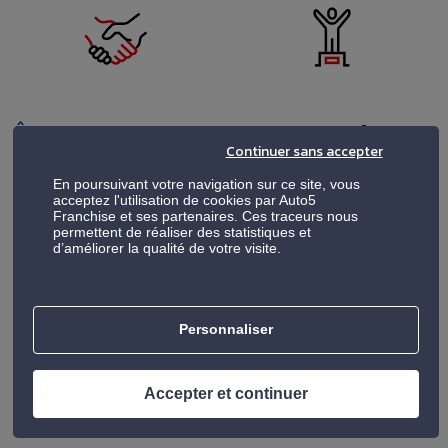
Être un
commerçant
Une
passion
de proximité
d’entreprendre
Continuer sans accepter
En poursuivant votre navigation sur ce site, vous
acceptez l'utilisation de cookies par Auto5
Franchise et ses partenaires. Ces traceurs nous
permettent de réaliser des statistiques et
d’améliorer la qualité de votre visite.
Personnaliser
Être un
manager
de
terrain
Accepter et continuer