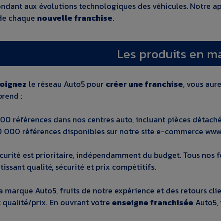
ondant aux évolutions technologiques des véhicules. Notre ap
 de chaque
nouvelle franchise
.
Les produits en m
joignez
le réseau Auto5 pour
créer une franchise
, vous aur
rend :
00 références dans nos centres auto, incluant pièces détaché
0 000 références disponibles sur notre site e-commerce www
écurité est prioritaire, indépendamment du budget. Tous nos f
tissant qualité, sécurité et prix compétitifs.
a marque Auto5, fruits de notre expérience et des retours cli
 qualité/prix. En ouvrant votre
enseigne franchisée
Auto5, 