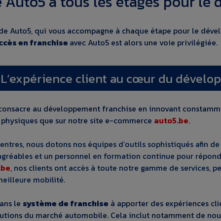
e Auto5 à tous les étages pour le
de Auto5, qui vous accompagne à chaque étape pour le dévelo
ccès en franchise
avec Auto5 est alors une voie privilégiée.
L’expérience client au cœur du dévelo
consacre au développement franchise en innovant constamme
 physiques que sur notre site e-commerce
auto5.be
.
entres, nous dotons nos équipes d’outils sophistiqués afin de
agréables et un personnel en formation continue pour répondr
.be
, nos clients ont accès à toute notre gamme de services, p
eilleure mobilité.
ans le
système de franchise
à apporter des expériences cli
utions du marché automobile. Cela inclut notamment de nouve