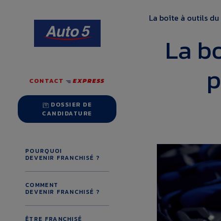
Aller
au
La boîte à outils du
contenu
La bo
p
CONTACT
EXPRESS
DOSSIER DE
CANDIDATURE
POURQUOI
DEVENIR FRANCHISÉ ?
COMMENT
DEVENIR FRANCHISÉ ?
ÊTRE FRANCHISÉ