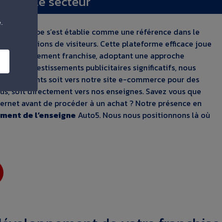
 dans le secteur
e.
rce
auto5.be s’est établie comme une référence dans le
 des millions de visiteurs. Cette plateforme efficace joue
 de développement franchise, adoptant une approche
à des investissements publicitaires significatifs, nous
ant les clients soit vers notre site e-commerce pour des
us, soit directement vers nos enseignes. Savez vous que
ternet avant de procéder à un achat ? Notre présence en
ment de l’enseigne
Auto5. Nous nous positionnons là où