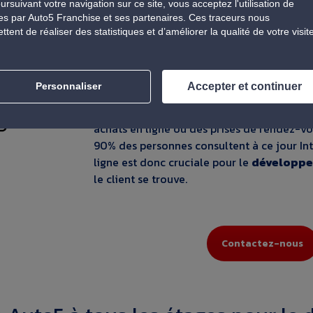
Un site e-commerce référent
ursuivant votre navigation sur ce site, vous acceptez l'utilisation de
es par Auto5 Franchise et ses partenaires. Ces traceurs nous
tent de réaliser des statistiques et d’améliorer la qualité de votre visit
Au fil des ans, notre plateforme
e-comme
domaine en Belgique, attirant chaque année
en effet un rôle clé dans notre stratégie
Accepter et continuer
Personnaliser
omnicanale pour pénétrer le marché. Grâce 
assurons une forte présence en ligne, guid
achats en ligne ou des prises de rendez-vo
90% des personnes consultent à ce jour In
ligne est donc cruciale pour le
développe
le client se trouve.
Contactez-nous