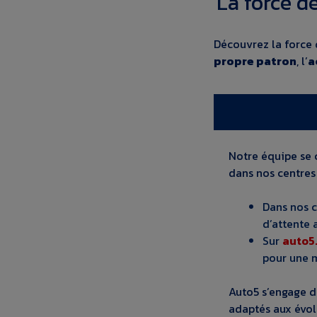
La force d
Découvrez la force 
propre patron
, l’
a
Notre équipe se 
dans nos centres
Dans nos c
d’attente 
Sur
auto5
pour une m
Auto5 s’engage d
adaptés aux évol